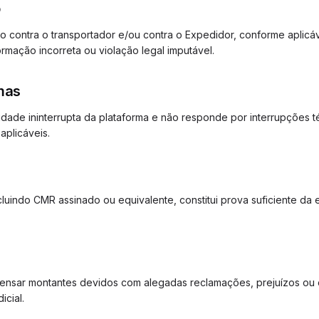
o
sso contra o transportador e/ou contra o Expedidor, conforme aplic
rmação incorreta ou violação legal imputável.
emas
lidade ininterrupta da plataforma e não responde por interrupções 
aplicáveis.
luindo CMR assinado ou equivalente, constitui prova suficiente da
nsar montantes devidos com alegadas reclamações, prejuízos ou 
icial.