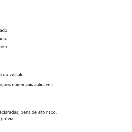
tado.
ado.
ado.
a do veículo.
ções comerciais aplicáveis.
claradas, bens de alto risco,
 prévia.